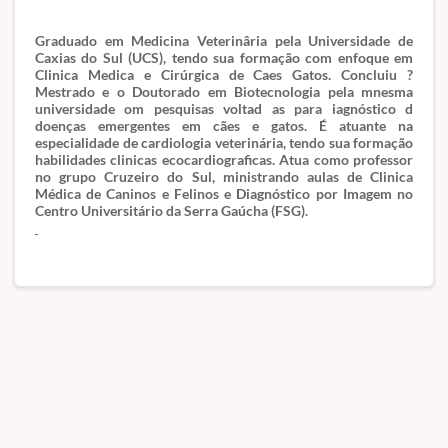
Graduado em Medicina Veterinâria pela Universidade de
Caxias do Sul (UCS), tendo sua formação com enfoque em
Clinica Medica e Cirúrgica de Caes Gatos. Concluiu ?
Mestrado e o Doutorado em Biotecnologia pela mnesma
universidade om pesquisas voltad as para iagnóstico d
doenças emergentes em cães e gatos. É atuante na
especialidade de cardiologia veterinária, tendo sua formação
habilidades clinicas ecocardiograficas. Atua como professor
no grupo Cruzeiro do Sul, ministrando aulas de Clinica
Médica de Caninos e Felinos e Diagnóstico por Imagem no
Centro Universitário da Serra Gaúcha (FSG).