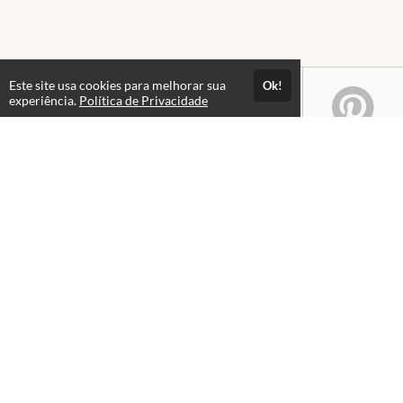
Este site usa cookies para melhorar sua
Ok!
experiência.
Política de Privacidade
Atendimento
08:00 às 18h00
+5511982832353
+5511994174427
+5511994991914
Fale Conosco