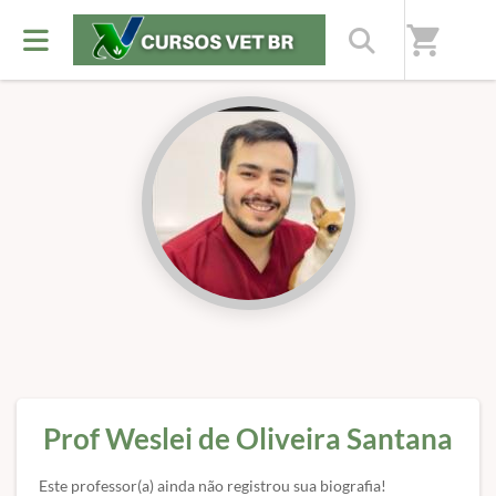
Início
/
Professores(as)
shopping_cart
Prof Weslei de Oliveira Santana
Este professor(a) ainda não registrou sua biografia!