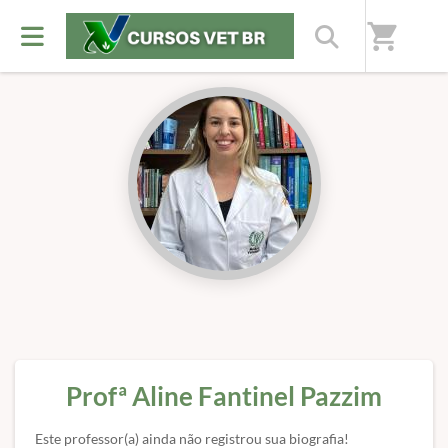
Início
/
Professores(as)
shopping_cart
Profª Aline Fantinel Pazzim
Este professor(a) ainda não registrou sua biografia!