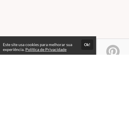
Este site usa cookies para melhorar sua
Ok!
experiência.
Política de Privacidade
Atendimento
08:00 às 18h00
+5511982832353