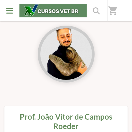
Início
/
Professores(as)
shopping_cart
Prof. João Vitor de Campos
Roeder