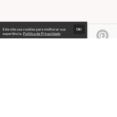
Este site usa cookies para melhorar sua
Ok!
experiência.
Política de Privacidade
Atendimento
08:00 às 18h00
+5511982832353
+5511994174427
+5511994991914