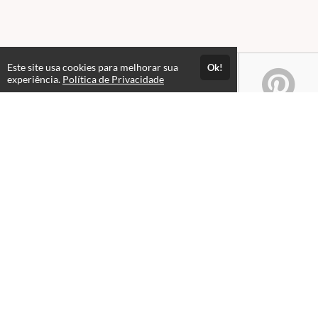
Este site usa cookies para melhorar sua
Ok!
experiência.
Política de Privacidade
Atendimento
08:00 às 18h00
+5511982832353
+5511994174427
+5511994991914
Fale Conosco