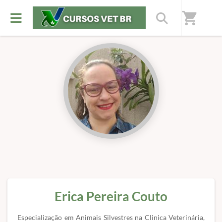
Início
/
Professores(as)
shopping_cart
Erica Pereira Couto
Especialização em Animais Silvestres na Clinica Veterinária,