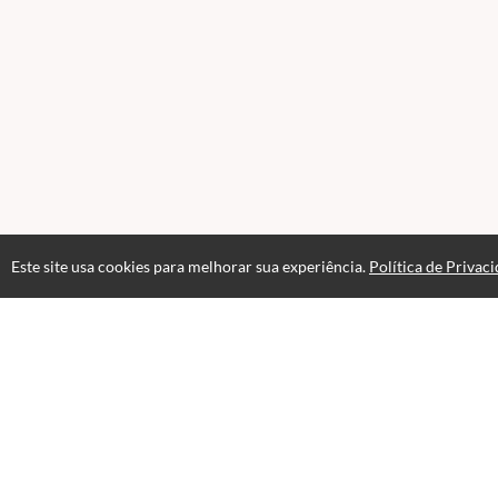
Este site usa cookies para melhorar sua experiência.
Política de Privac
Atendimento
08:00 às 18h00
+5511982832353