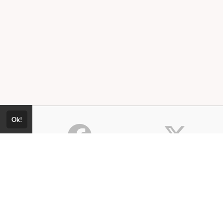
Ok!
Consultar Certificado
Consulte aqui a autenticidade do
Política de Privacidade
certificado.