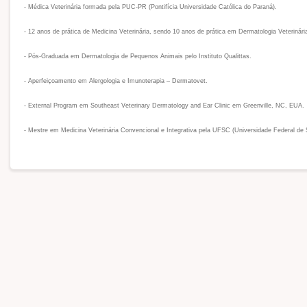
- Médica Veterinária formada pela PUC-PR (Pontifícia Universidade Católica do Paraná).
- 12 anos de prática de Medicina Veterinária, sendo 10 anos de prática em Dermatologia Veterinár
- Pós-Graduada em Dermatologia de Pequenos Animais pelo Instituto Qualittas.
- Aperfeiçoamento em Alergologia e Imunoterapia – Dermatovet.
- External Program em Southeast Veterinary Dermatology and Ear Clinic em Greenville, NC, EUA.
- Mestre em Medicina Veterinária Convencional e Integrativa pela UFSC (Universidade Federal de 