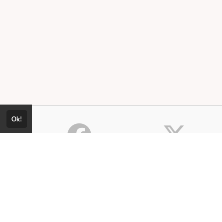
Ok!
Consultar Certificado
Consulte aqui a autenticidade do
Política de Privacidade
certificado.