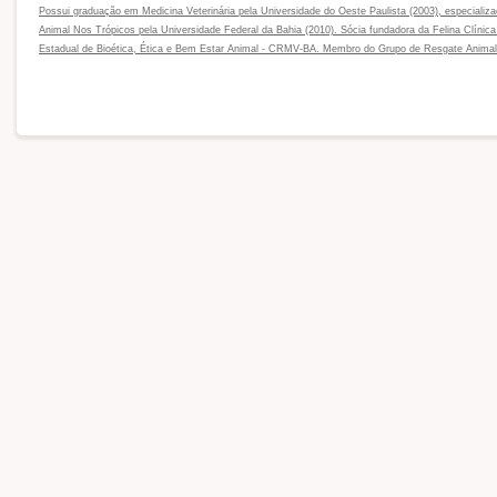
Possui graduação em Medicina Veterinária pela Universidade do Oeste Paulista (2003), especial
Animal Nos Trópicos pela Universidade Federal da Bahia (2010). Sócia fundadora da Felina Clínica
Estadual de Bioética, Ética e Bem Estar Animal - CRMV-BA. Membro do Grupo de Resgate Anima