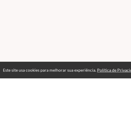
Este site usa cookies para melhorar sua experiência.
Política de Privac
Atendimento
08:00 às 18h00
+5511982832353