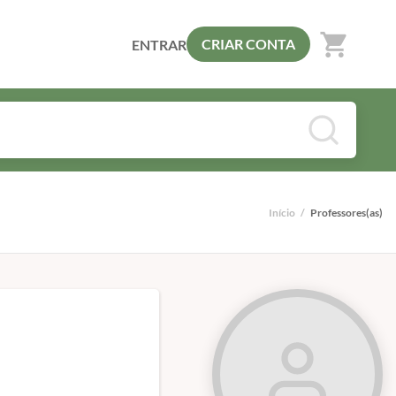
shopping_cart
CRIAR CONTA
ENTRAR
Início
/
Professores(as)