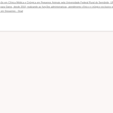
ização em Clínica Médica e Cirúrgica em Pequenos Animais pela Universidade Federal Rural do Semiárido,
 para Gatos, desde 2010; realizando as funções administrativas, atendimento clínico e cirúrgico exclusivo
l em Desastres - Grad