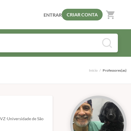
shopping_cart
CRIAR CONTA
ENTRAR
Início
/
Professores(as)
VZ-Universidade de São