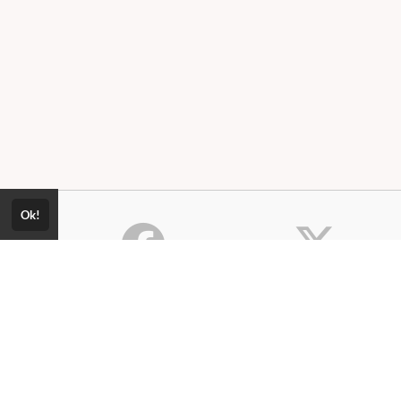
Ok!
Consultar Certificado
Consulte aqui a autenticidade do
Política de Privacidade
certificado.