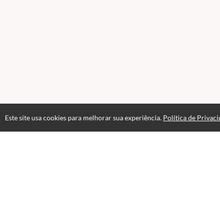
Este site usa cookies para melhorar sua experiência.
Política de Privac
Atendimento
08:00 às 18h00
+5511982832353