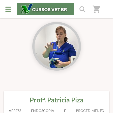
Início
/
Professores(as)
shopping_cart
Profª. Patricia Piza
VERESS ENDOSCOPIA E PROCEDIMENTO