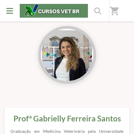
Início
/
Professores(as)
shopping_cart
Profª Gabrielly Ferreira Santos
Graduação em Medicina Veterinária pela Universidade