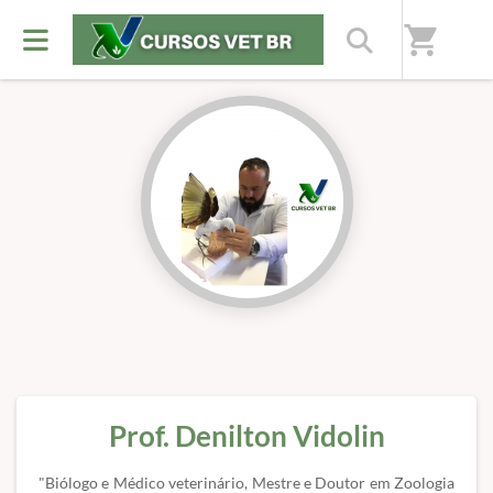
Início
/
Professores(as)
shopping_cart
Prof. Denilton Vidolin
"Biólogo e Médico veterinário, Mestre e Doutor em Zoologia