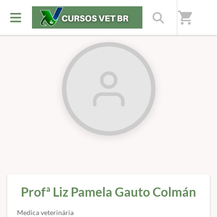
Início
/
Professores(as)
shopping_cart
Profª Liz Pamela Gauto Colmán
Medica veterinária