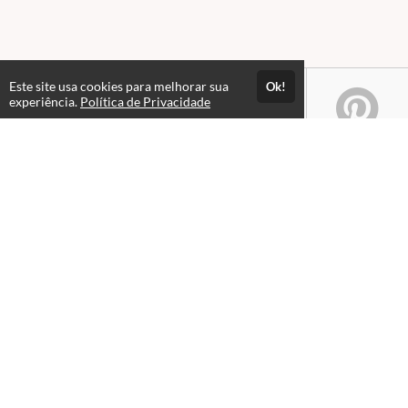
Este site usa cookies para melhorar sua
Ok!
experiência.
Política de Privacidade
Atendimento
08:00 às 18h00
+5511982832353
+5511994174427
+5511994991914
Fale Conosco