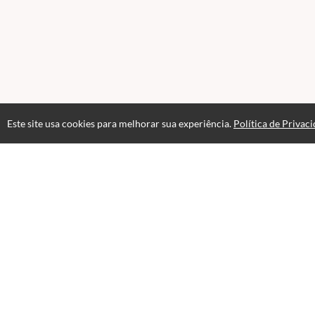
Este site usa cookies para melhorar sua experiência.
Política de Privac
Atendimento
08:00 às 18h00
+5511982832353
+5511994174427
+5511994991914