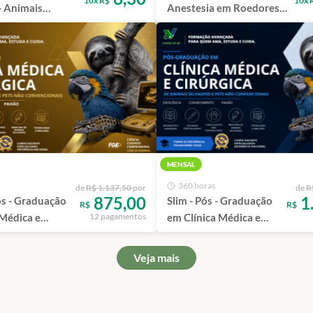
10x R$
10x 
- Animais
Anestesia em Roedores e
| Curso de
Lagomorfos - Curso de
ão EAD
Capacitação EAD
MENSAL
360 horas
de
R$ 1.137,50
por
de
R
875,00
1
ós - Graduação
Slim - Pós - Graduação
R$
R$
 Médica e
em Clínica Médica e
12 pagamentos
de Animais
Cirúrgica de Animais
e Pets não
Selvagens e Pets não
Veja mais
nais
Convencionais