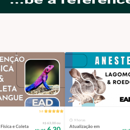
5.0
9 horas
63,00 ou
R$
Física e Coleta
Atualização em
6,30