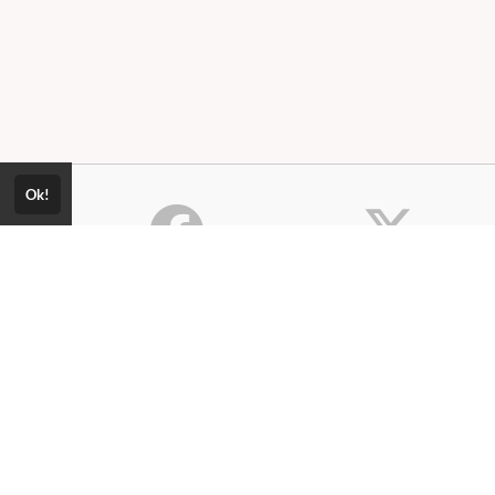
Ok!
Consultar Certificado
Consulte aqui a autenticidade do
Política de Privacidade
certificado.