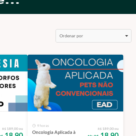
Ordenar por
9 horas
189,00 ou
189,00 ou
R$
R$
Oncologia Aplicada à
18,90
18,90