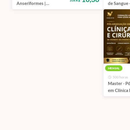
10x R$
Anseriformes |
de Sangue 
Atualização - Curso de
Silvestres 
Capacitação EAD
Capacitaç
MENSAL
500 horas
Master - P
em Clínica
Cirúrgica 
Selvagens 
Convencio