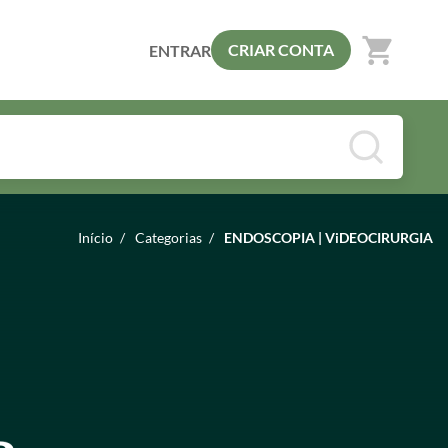
shopping_cart
CRIAR CONTA
ENTRAR
Início
/
Categorias
/
ENDOSCOPIA | ViDEOCIRURGIA