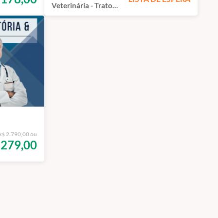
Veterinária - Trato
Respiratório | São
Paulo - 100%
Presencial
2.790,00 ou
R$
279,00