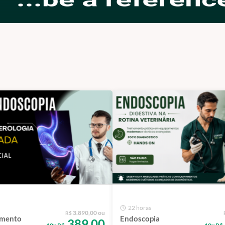
22 horas
3.890,00 ou
R$
amento
Endoscopia
389,00