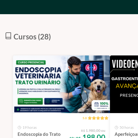
Cursos (28)
5.0
19 horas
50 horas
1.980,00 ou
R$
Endoscopia do Trato
Aperfeiço
198,00