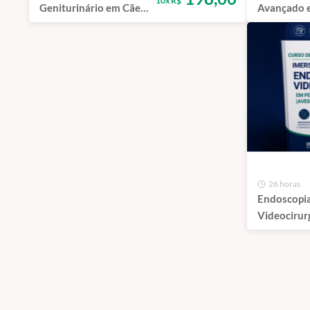
10x R$
Geniturinário em Cães
Avançado 
e Gatos | São Paulo -
Videoendo
100% Presencial
Gastroente
Pequenos A
São Paulo
26 horas
Endoscopia
Videocirur
Não Conve
(Aves e Rép