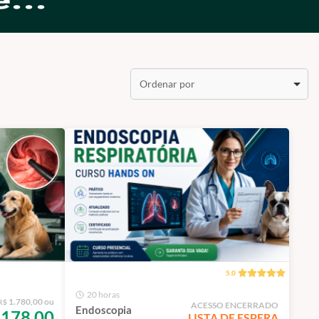
Ordenar por
5.0
20 horas
1.780,00 ou
R$
ACESSO ENCERRADO
Endoscopia
178,00
LISTA DE ESPERA