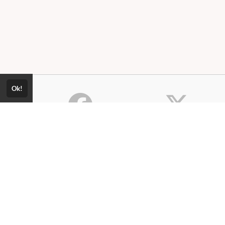
Ok!
Consultar Certificado
Consulte aqui a autenticidade do
Política de Privacidade
certificado.