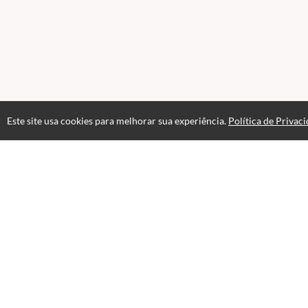
Este site usa cookies para melhorar sua experiência.
Política de Privac
Atendimento
08:00 às 18h00
+5511982832353
+5511994174427
+5511994991914