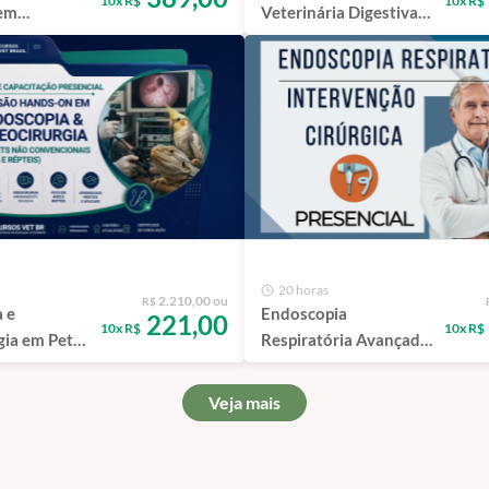
10x R$
10x R$
em
Veterinária Digestiva
scopia &
em Cães e Gatos | São
rologia em
Paulo - 100%
nimais |
Presencial
20 horas
2.210,00 ou
R$
 e
Endoscopia
221,00
10x R$
10x R$
gia em Pets
Respiratória Avançada
ncionais
& Intervenções
teis)
Cirúrgicas em Cães e
Veja mais
Gatos | São Paulo