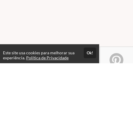
Este site usa cookies para melhorar sua
Ok!
experiência.
Política de Privacidade
Atendimento
08:00 às 18h00
+5511982832353