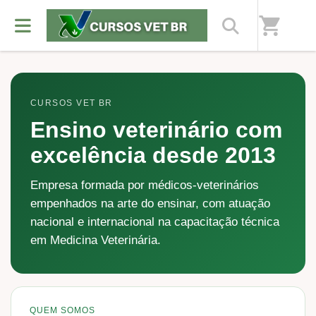
Home
/
CURSOS VET BR - Cursos de Medicina Veterinária Online e
shopping_cart
Presenciais.
CURSOS VET BR
Ensino veterinário com
excelência desde 2013
Empresa formada por médicos-veterinários
empenhados na arte do ensinar, com atuação
nacional e internacional na capacitação técnica
em Medicina Veterinária.
QUEM SOMOS