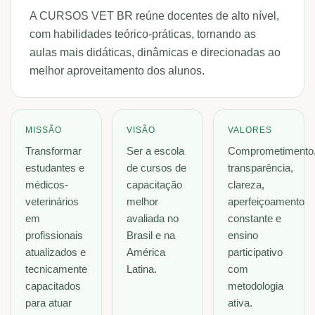
A CURSOS VET BR reúne docentes de alto nível,
com habilidades teórico-práticas, tornando as
aulas mais didáticas, dinâmicas e direcionadas ao
melhor aproveitamento dos alunos.
MISSÃO
VISÃO
VALORES
Transformar
Ser a escola
Comprometimento
estudantes e
de cursos de
transparência,
médicos-
capacitação
clareza,
veterinários
melhor
aperfeiçoamento
em
avaliada no
constante e
profissionais
Brasil e na
ensino
atualizados e
América
participativo
tecnicamente
Latina.
com
capacitados
metodologia
para atuar
ativa.