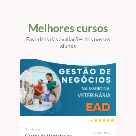
Melhores cursos
Favoritos das avaliações dos nossos
alunos
5.0
1 hora
1 
GRATUITO