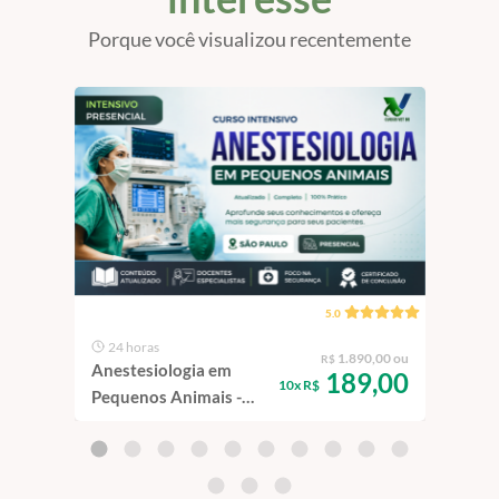
Porque você visualizou recentemente
5.0
24 horas
19
1.890,00 ou
R$
Anestesiologia em
Endo
189,00
10x R$
Pequenos Animais -
Geni
Intensivo | São Paulo -
e Ga
100% Presencial
100%