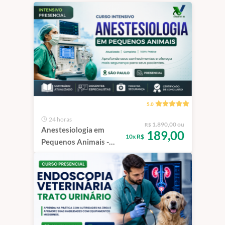
5.0
24 horas
1.890,00 ou
R$
Anestesiologia em
189,00
10x R$
Pequenos Animais -
Intensivo | São Paulo -
100% Presencial