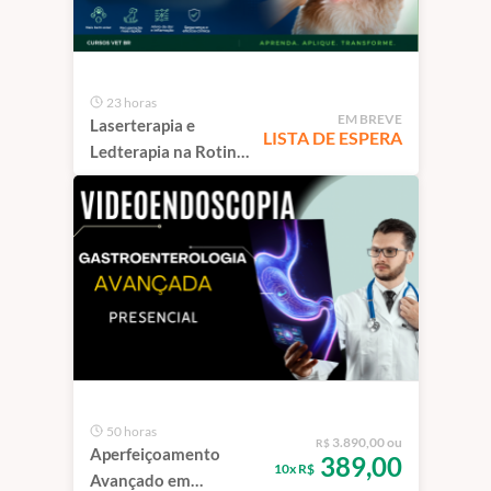
23 horas
EM BREVE
Laserterapia e
LISTA DE ESPERA
Ledterapia na Rotina
Veterinária | São
Paulo
50 horas
3.890,00 ou
R$
Aperfeiçoamento
389,00
10x R$
Avançado em