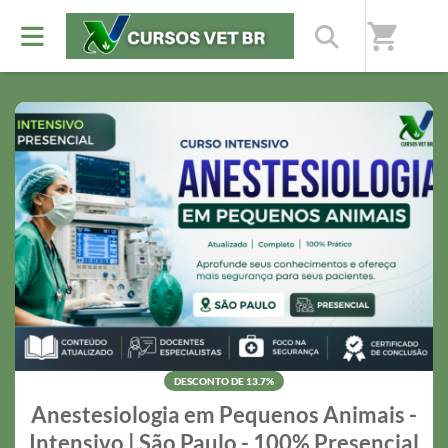
Nossos destaques
shopping_cart
Preços especiais por tempo limitado
DESCONTO DE 13.7%
Anestesiologia em Pequenos Animais -
Intensivo | São Paulo - 100% Presencial