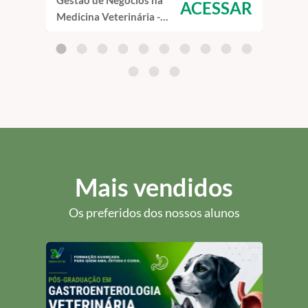
Gestão de Negócios na
Home
ACESSAR
Medicina Veterinária -
- Cu
Curso de Capacitação
EAD
EAD
Mais vendidos
Os preferidos dos nossos alunos