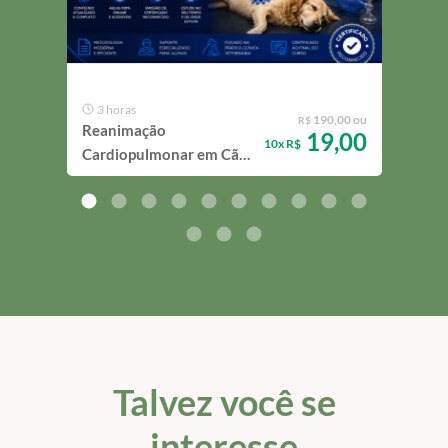
MENS
3 horas
50
190,00 ou
R$
Reanimação
Mast
19,00
10x R$
Cardiopulmonar em Cães
Gra
e Gatos
Endo
Talvez você se
interesse