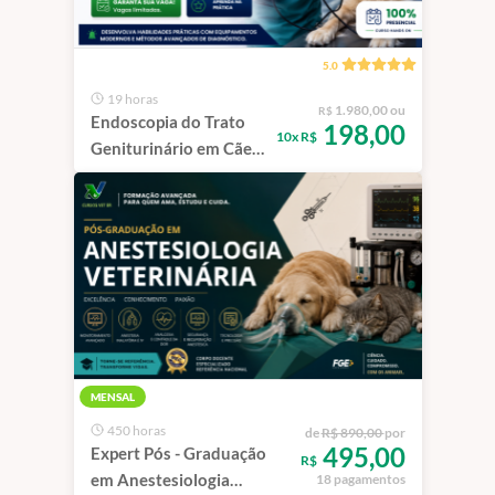
5.0
19 horas
1.980,00 ou
R$
Endoscopia do Trato
198,00
10x R$
Geniturinário em Cães
e Gatos | São Paulo -
100% Presencial
MENSAL
450 horas
de
R$ 890,00
por
495,00
Expert Pós - Graduação
R$
em Anestesiologia
18 pagamentos