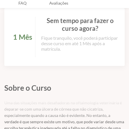
FAQ
Avaliações
Sem tempo para fazer o
curso agora?
1 Mês
Fique tranquilo, você poderá participar
desse curso em até 1 Mês após a
matrícula.
Sobre o Curso
Uma das situações mais desafiadoras na oftalmologia veterinária é
deparar-se com uma úlcera de córnea que não cicatriza,
especialmente quando a causa não é evidente. No entanto, a
verdade é que sempre existe um motivo, que pode variar desde uma
escolha terapêutica inadequada até a falha no diagnóstico de uma