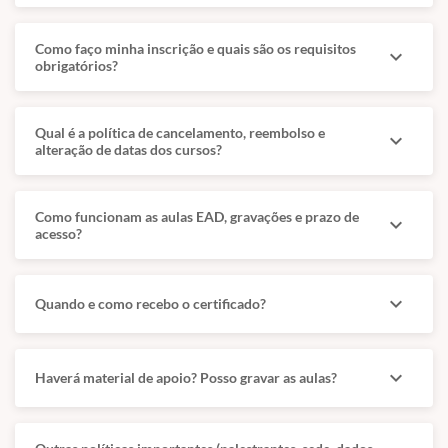
Como faço minha inscrição e quais são os requisitos
expand_more
obrigatórios?
Qual é a política de cancelamento, reembolso e
expand_more
alteração de datas dos cursos?
Como funcionam as aulas EAD, gravações e prazo de
expand_more
acesso?
expand_more
Quando e como recebo o certificado?
expand_more
Haverá material de apoio? Posso gravar as aulas?