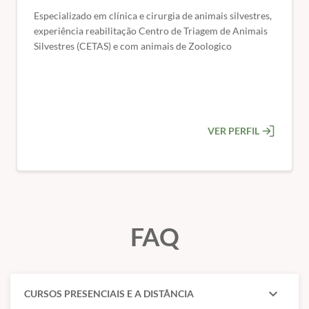
pagamento).
Especializado em clínica e cirurgia de animais silvestres,
🎯 Público-alvo:
Médicos veterinários e acadêmicos de
experiência reabilitação Centro de Triagem de Animais
Silvestres (CETAS) e com animais de Zoologico
medicina veterinária
💻 Formato:
100% online – estude onde e quando
quiser.
🎓 Certificado de conclusão de curso.
VER PERFIL
FAQ
expand_more
CURSOS PRESENCIAIS E A DISTÂNCIA