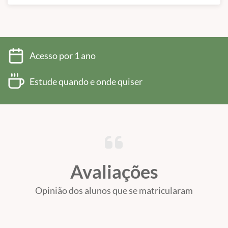
Fatores predisponentes, primários, perpetuantes e
secundários
Otites bacterianas, fúngicas e parasitárias
Acesso por 1 ano
Doenças de base: alergias, endocrinopatias e
distúrbios de queratinização
Estude quando e onde quiser
Módulo 5 – Diagnóstico Laboratorial
Citologia otológica: coleta, coloração e
interpretação
Cultura e antibiograma: quando solicitar
Exames complementares (imagem, biópsia)
Avaliações
Módulo 6 – Protocolos Terapêuticos
Opinião dos alunos que se matricularam
Limpeza auricular: técnicas e soluções indicadas
Terapias tópicas e sistêmicas