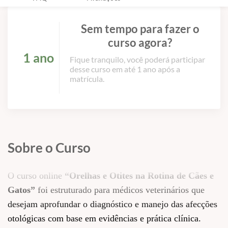
Sem tempo para fazer o
curso agora?
1 ano
Fique tranquilo, você poderá participar
desse curso em até 1 ano após a
matrícula.
Sobre o Curso
O curso online
“Orelhas e Otites na Rotina de Cães e
Gatos”
foi estruturado para médicos veterinários que
desejam aprofundar o diagnóstico e manejo das afecções
otológicas com base em evidências e prática clínica.