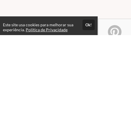
Este site usa cookies para melhorar sua
Ok!
experiência.
Política de Privacidade
Atendimento
08:00 às 18h00
+5511982832353
+5511994174427
+5511994991914
Fale Conosco