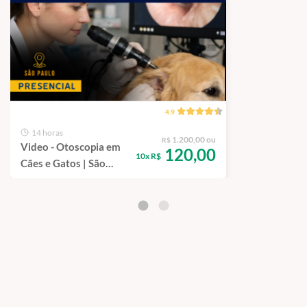
Tomada de decisão clínica passo a passo
Erros comuns na prática e como evitá-los
Módulo 10 – Protocolos de Rotina e Prevenção
Orientação ao tutor
Protocolos preventivos por perfil de paciente
4.9
Monitoramento e acompanhamento clínico
14 horas
1.200,00 ou
R$
Video - Otoscopia em
120,00
10x R$
Cães e Gatos | São
Paulo - 100%
Presencial