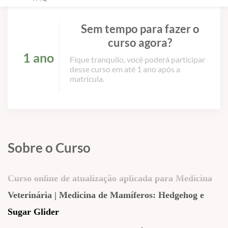
Sem tempo para fazer o
curso agora?
1 ano
Fique tranquilo, você poderá participar
desse curso em até 1 ano após a
matrícula.
Sobre o Curso
Curso online de atualização aplicada para Medicina
Veterinária |
Medicina de Mamíferos: Hedgehog e
Sugar Glider