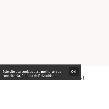
Este site usa cookies para melhorar sua
Ok!
experiência.
Política de Privacidade
Professores(as)
Profª. Danaê F. Avanze Cação
professor