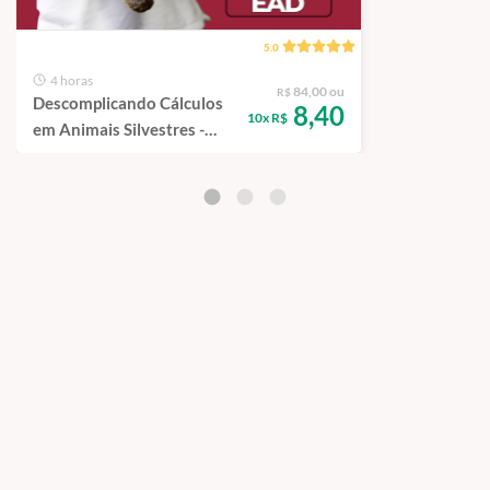
5.0
4 horas
84,00 ou
R$
Descomplicando Cálculos
8,40
10x R$
em Animais Silvestres -
Curso de Capacitação EAD