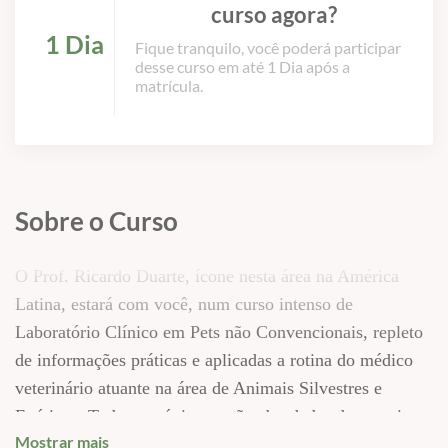
curso agora?
1 Dia
Fique tranquilo, você poderá participar
desse curso em até 1 Dia após a
matrícula.
Sobre o Curso
O Prof. Ricardo Duarte, ícone nesta área na América
Latina, estará com você, num curso intenso de
Laboratório Clínico em Pets não Convencionais, repleto
de informações práticas e aplicadas a rotina do médico
veterinário atuante na área de Animais Silvestres e
Exóticos. Todos os tópicos serão abordadas de maneira
Mostrar mais
clara e objetiva, não perdemos tempo com informações