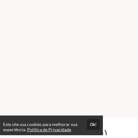
Este site usa cookies para melhorar sua
Ok!
experiência.
Política de Privacidade
Professores(as)