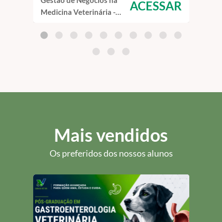
Gestão de Negócios na
Home
ACESSAR
Medicina Veterinária -
- Cu
Curso de Capacitação
EAD
EAD
Mais vendidos
Os preferidos dos nossos alunos