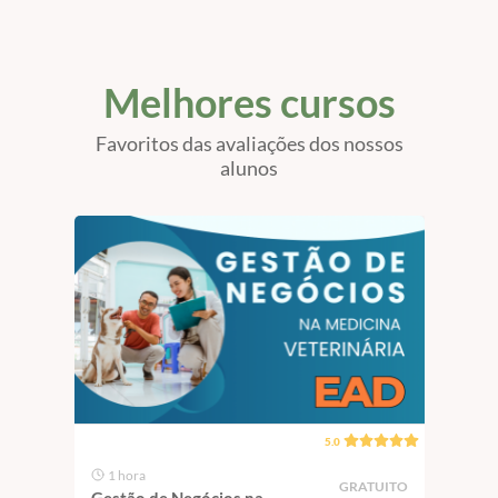
Melhores cursos
Favoritos das avaliações dos nossos
alunos
5.0
1 hora
1 
GRATUITO