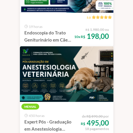
5.0
19 horas
1.980,00 ou
R$
Endoscopia do Trato
198,00
10x R$
Geniturinário em Cães
e Gatos | São Paulo -
100% Presencial
MENSAL
450 horas
de
R$ 890,00
por
495,00
Expert Pós - Graduação
R$
em Anestesiologia
18 pagamentos