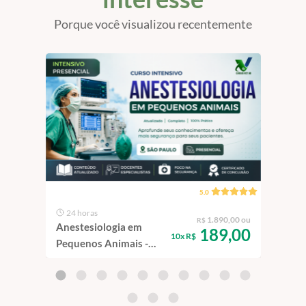
Porque você visualizou recentemente
5.0
24 horas
19
1.890,00 ou
R$
Anestesiologia em
Endo
189,00
10x R$
Pequenos Animais -
Geni
Intensivo | São Paulo -
e Ga
100% Presencial
100%