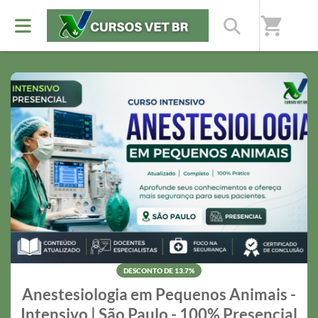
Nossos destaques
shopping_cart
Preços especiais por tempo limitado
DESCONTO DE 13.7%
Anestesiologia em Pequenos Animais -
Intensivo | São Paulo - 100% Presencial