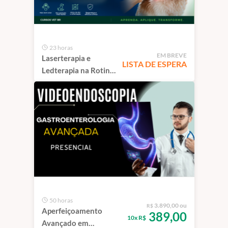
23 horas
EM BREVE
Laserterapia e
LISTA DE ESPERA
Ledterapia na Rotina
Veterinária | São
Paulo
50 horas
3.890,00 ou
R$
Aperfeiçoamento
389,00
10x R$
Avançado em