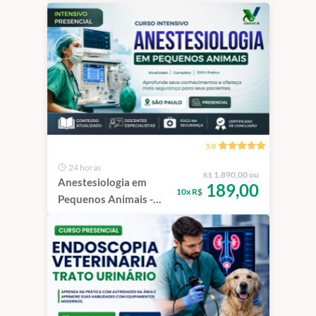
5.0
24 horas
1.890,00 ou
R$
Anestesiologia em
189,00
10x R$
Pequenos Animais -
Intensivo | São Paulo -
100% Presencial