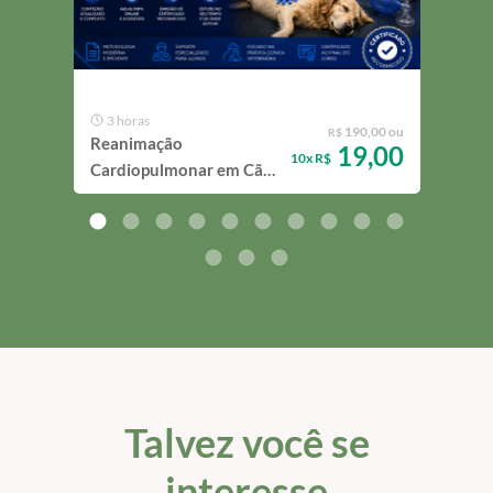
MENS
3 horas
50
190,00 ou
R$
Reanimação
Mast
19,00
10x R$
Cardiopulmonar em Cães
Gra
e Gatos
Endo
Talvez você se
interesse