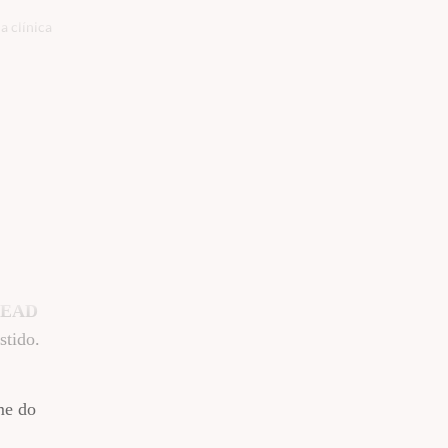
a clínica
EAD
stido.
me do