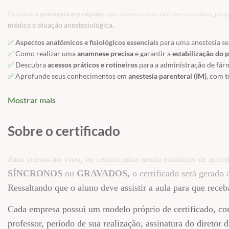
Domine a
anestesia em répteis
com nosso curso online completo, projet
médica e atuação anestesiológica.
✅
Aspectos anatômicos e fisiológicos essenciais
para uma anestesia se
✅
Como realizar uma
anamnese precisa
e garantir a
estabilização do 
✅
Descubra
acessos práticos e rotineiros
para a administração de fárm
✅
Aprofunde seus conhecimentos em
anestesia parenteral (IM)
, com t
✅
Domine a
anestesia intravenosa
, entendendo suas particularidades 
✅
Explore os detalhes da
anestesia inalatória
, garantindo o controle e
Mostrar mais
✅
Aprenda sobre a importância e as técnicas de
fluidoterapia transan
✅
Compreenda as melhores abordagens para a
analgesia
em pacientes 
Sobre o certificado
📅 Início das aulas:
Imediato (após a confirmação do paga
Para cursos ao vivo, os certificados serão emitidos de ac
🎯 Público-alvo:
Médicos veterinários e acadêmicos de med
SÍNCRONOS
ou
GRAVADOS,
o certificado será gerado 
💻 Formato:
100% online – estude onde e quando quiser.
Ressaltando que o aluno deve assistir a aula para que receba
🎓 Certificado de conclusão de curso.
Cada empresa possui um modelo próprio de certificado, co
professor, período de sua realização, assinatura do direto