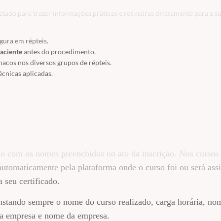
ado para trazer informações práticas e rotineiras diretamente para a su
gura em répteis.
paciente
antes do procedimento.
acos nos diversos grupos de répteis.
écnicas aplicadas.
em pacientes reptilianos.
 a segurança do paciente.
estésica
.
répteis.
mento).
ordo com os nomes preenchidos no ato da inscrição. Nos cursos
icina veterinária
automaticamente pela plataforma onde o curso foi ou será assi
 seu certificado.
nstando sempre o nome do curso realizado, carga horária, no
r da empresa e nome da empresa.