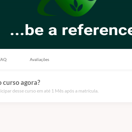
FAQ
Avaliações
o curso agora?
icipar desse curso em até 1 Mês após a matrícula.