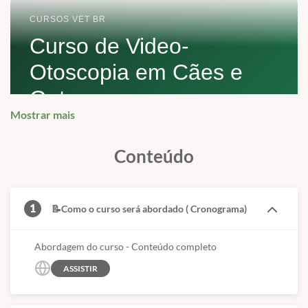
CURSOS VET BR
Curso de Video-
Otoscopia em Cães e
Gatos
Mostrar mais
Uma visão didática do curso, destacando sua
aplicação prática, o corpo docente, o treinamento
Conteúdo
hands on e as orientações importantes para
inscrição.
1
📝Como o curso será abordado ( Cronograma)
ATENÇÃO
Abordagem do curso - Conteúdo completo
O conteúdo do curso está apresentado no
ASSISTIR
cronograma demonstrativo.