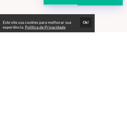
Este site usa cookies para melhorar sua
Ok!
experiência.
Política de Privacidade
Atendimento
08:00 às 18h00
+5511982832353
+5511994174427
+5511994991914