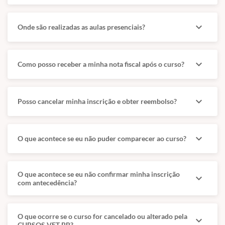
expand_more
Onde são realizadas as aulas presenciais?
expand_more
Como posso receber a minha nota fiscal após o curso?
expand_more
Posso cancelar minha inscrição e obter reembolso?
expand_more
O que acontece se eu não puder comparecer ao curso?
O que acontece se eu não confirmar minha inscrição
expand_more
com antecedência?
O que ocorre se o curso for cancelado ou alterado pela
expand_more
CURSOS VET BR?