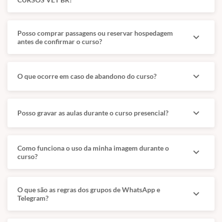
Posso comprar passagens ou reservar hospedagem
expand_more
antes de confirmar o curso?
expand_more
O que ocorre em caso de abandono do curso?
expand_more
Posso gravar as aulas durante o curso presencial?
Como funciona o uso da minha imagem durante o
expand_more
curso?
O que são as regras dos grupos de WhatsApp e
expand_more
Telegram?