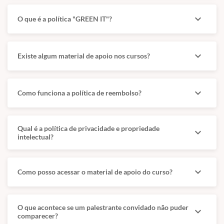
Integra imagem, documentação, interpretação clínica e
expand_more
O que é a política "GREEN IT"?
decisão terapêutica.
A inscrição antecipada ajuda a garantir participação.
Não realizar compra de passagens ou reserva de
expand_more
Existe algum material de apoio nos cursos?
hotel sem confirmação formal da CURSOS VET BR
sobre a realização do curso.
expand_more
Como funciona a política de reembolso?
Contato e confirmação
Qual é a política de privacidade e propriedade
expand_more
intelectual?
Fale com a equipe para confirmação operacional e
suporte comercial.
Atendimento da equipe via WhatsApp.
expand_more
Como posso acessar o material de apoio do curso?
Canal para dúvidas, inscrição e alinhamento logístico.
(11) 99499-1914.
O que acontece se um palestrante convidado não puder
expand_more
comparecer?