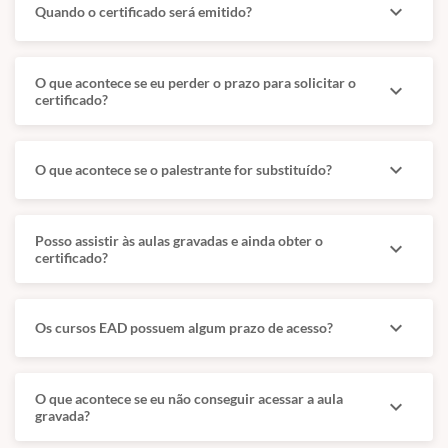
especializações em
Médica veterinária
expand_more
Quando o certificado será emitido?
Clínica e Cirurgia de
autoridade em
Animais Silvestres,
Dermatologia e
Cirurgia Geral e
Otologia, com atuação
O que acontece se eu perder o prazo para solicitar o
expand_more
Endoscopia Veterinária.
desde 2016.
certificado?
Atua há mais de 20
Responsável pela
anos em clínica,
equipe Pele&Oto
expand_more
cirurgia,
O que acontece se o palestrante for substituído?
Dermatologia e
gastroenterologia e
Otologia Veterinária e
endoscopia veterinária,
sócia da Equipe
sendo sócia-
Mariana Vasques
Posso assistir às aulas gravadas e ainda obter o
expand_more
proprietária da Animal
certificado?
Dermatologia e
Zool.
Otologia Veterinária.
expand_more
Os cursos EAD possuem algum prazo de acesso?
Informações importantes
O que acontece se eu não conseguir acessar a aula
expand_more
gravada?
Formação prática com aplicação direta na rotina de
pequenos animais.