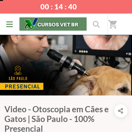
00 : 14 : 40
shopping_cart
Video - Otoscopia em Cães e
Gatos | São Paulo - 100%
Presencial