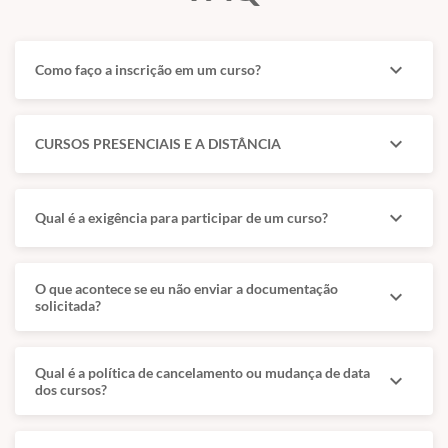
O curso apresenta desde a introdução da fibra ótica
rígida com câmera embutida até a interpretação das
imagens projetadas em monitor ou computador.
expand_more
Como faço a inscrição em um curso?
Também desenvolve repertório prático para avaliação
otológica, documentação de achados e indicações
terapêuticas da rotina.
expand_more
CURSOS PRESENCIAIS E A DISTÂNCIA
expand_more
Qual é a exigência para participar de um curso?
Convidada
Convidada
O que acontece se eu não enviar a documentação
expand_more
solicitada?
Profª Leticia
Profª Yara
Ferreira da
Marques Koos
Qual é a política de cancelamento ou mudança de data
expand_more
Conceição
Médica veterinária
dos cursos?
formada pela
Dias
UNIFENAS, com