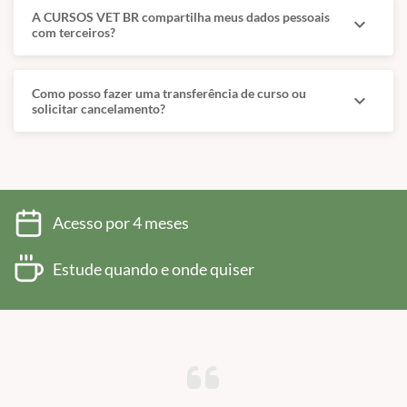
A CURSOS VET BR compartilha meus dados pessoais
expand_more
com terceiros?
Como posso fazer uma transferência de curso ou
expand_more
solicitar cancelamento?
Acesso por 4 meses
Estude quando e onde quiser