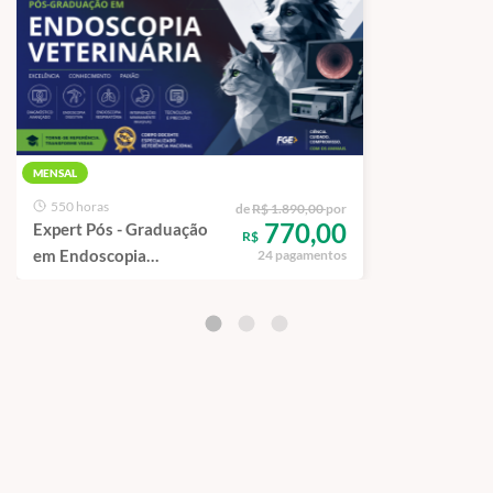
MENSAL
550 horas
de
R$ 1.890,00
por
770,00
Expert Pós - Graduação
R$
em Endoscopia
24 pagamentos
Veterinária