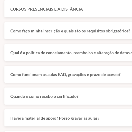
☐ Ressuscitação volêmica

CURSOS PRESENCIAIS E A DISTÂNCIA
☐ Antibioticoterapia

Como faço minha inscrição e quais são os requisitos obrigatórios?
☐ Indicações e contraindicações

☐ Técnicas de punção

Qual é a política de cancelamento, reembolso e alteração de datas 
☐ Cuidados de enfermagem

☐ Prevenção de complicações

☐ Manutenção do dispositivo
Como funcionam as aulas EAD, gravações e prazo de acesso?
📅 Início das aulas:
Imediato (após a confirmação do paga
🎯 Público-alvo:
Médicos veterinários e acadêmicos de med
Quando e como recebo o certificado?
💻 Formato:
100% online – estude onde e quando quiser.
🎓 Certificado de conclusão de curso.
Haverá material de apoio? Posso gravar as aulas?