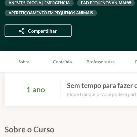
ANESTESIOLOGIA | EMERGÊNCIA
EAD PEQUENOS ANIMAIS🌐
APERFEIÇOAMENTO EM PEQUENOS ANIMAIS
Compartilhar
Sobre
Conteúdo
Professores(as)
Sem tempo para fazer o
1 ano
Fique tranquilo, você poderá part
Sobre o Curso