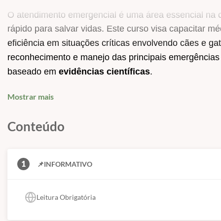
O atendimento emergencial é uma área essencial na clí
rápido para salvar vidas. Este curso visa capacitar m
eficiência em situações críticas envolvendo cães e ga
reconhecimento e manejo das principais emergências v
baseado em
evidências científicas
.
Diferenciais do Curso:
Mostrar mais
✅ Abordagem
prática e objetiva
, voltada para situaçõ
Conteúdo
✅ Aulas ministradas por
especialistas renomados
na
✅
Simulações e estudos de casos
para reforçar a 
✅
Protocolos atualizados
e baseados nas melhores e
1
📌INFORMATIVO
✅
Suporte e mentoria
para esclarecer dúvidas e apri
Leitura Obrigatória
CONTEÚDO PROGRAMÁTICO: