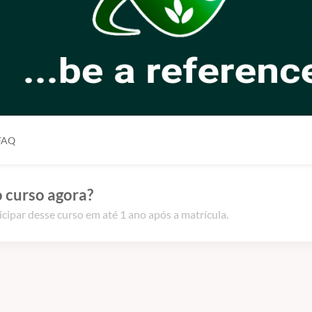
FAQ
 curso agora?
icipar desse curso em até 1 ano após a matrícula.