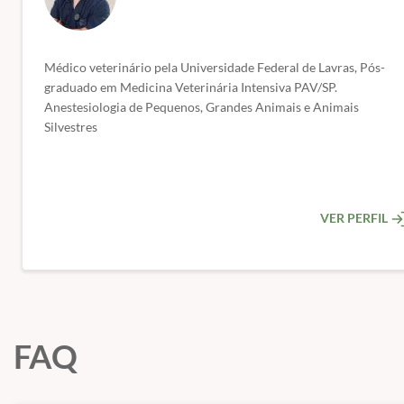
Monitoração do Paciente Grave
☐ Monitorização multiparamétrica

Médico veterinário pela Universidade Federal de Lavras, Pós-
☐ Interpretação de sinais vitais

graduado em Medicina Veterinária Intensiva PAV/SP.
Anestesiologia de Pequenos, Grandes Animais e Animais
☐ Oximetria e capnografia

Silvestres
☐ Monitorização cardíaca

Uso da Hemogasometria na Rotina Hospitalar
☐ Conceitos básicos

VER PERFIL
☐ Interpretação ácido-base

☐ Avaliação da oxigenação e ventilação

☐ Casos clínicos

Manejo do Paciente Séptico
FAQ
☐ Reconhecimento precoce da sepse

☐ Protocolo de atendimento
