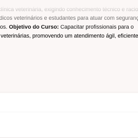
nica veterinária, exigindo conhecimento técnico e racio
édicos veterinários e estudantes para atuar com seguran
tos.
Objetivo do Curso:
Capacitar profissionais para o
eterinárias, promovendo um atendimento ágil, eficiente
es reais do dia a dia clínico.
 área de emergência e terapia intensiva.
tomada de decisão em momentos críticos.
vidências científicas.
morar habilidades práticas.