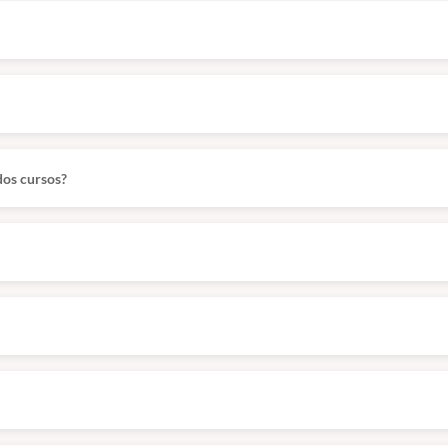
dos cursos?
mento).
icina veterinária