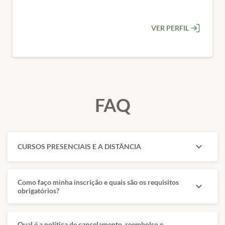
VER PERFIL
FAQ
expand_more
CURSOS PRESENCIAIS E A DISTÂNCIA
Como faço minha inscrição e quais são os requisitos
expand_more
obrigatórios?
Qual é a política de cancelamento, reembolso e