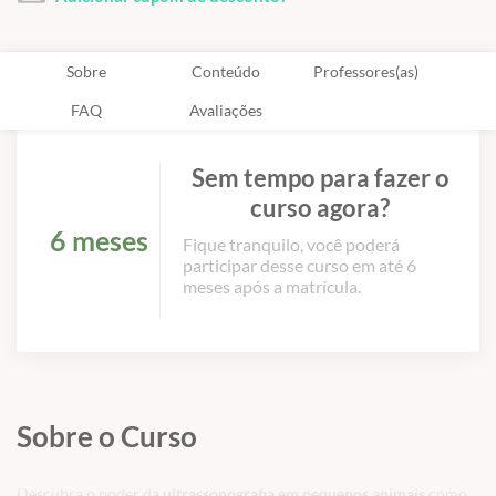
Sobre
Conteúdo
Professores(as)
FAQ
Avaliações
Sem tempo para fazer o
curso agora?
6 meses
Fique tranquilo, você poderá
participar desse curso em até 6
meses após a matrícula.
Sobre o Curso
Descubra o poder da
ultrassonografia em pequenos animais
como