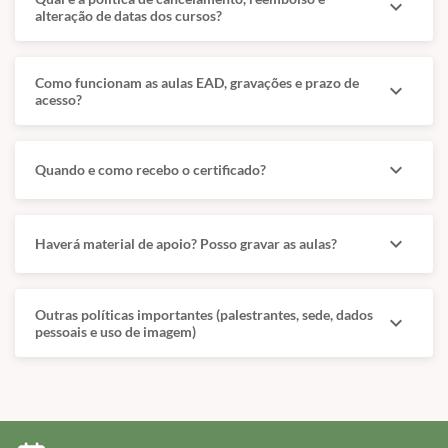
expand_more
alteração de datas dos cursos?
Como funcionam as aulas EAD, gravações e prazo de
expand_more
acesso?
expand_more
Quando e como recebo o certificado?
expand_more
Haverá material de apoio? Posso gravar as aulas?
Outras políticas importantes (palestrantes, sede, dados
expand_more
pessoais e uso de imagem)