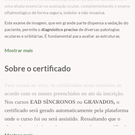
uma aliada essencial na avaliação ocular, complementando o exame
oftalmológico de forma segura, indolor e não invasiva.
Este exame de imagem, que em grande parte dispensa a sedação do
paciente, permite o
diagnóstico preciso
de diversas patologias
oculares e orbitárias. É fundamental para avaliar as estruturas
internas do olho quando a visibilização direta é dificultada por
opacidades dos meios, como catarata, hemorragias e inflamações.
Mostrar mais
Este curso foi meticulosamente elaborado para aprofundar seus
conhecimentos, apresentando a modalidade ultrassonográfica com
Sobre o certificado
uma abordagem completa:
✅
Anatomia detalhada
do olho e seus anexos, incluindo o bulbo
Para cursos ao vivo, os certificados serão emitidos de
ocular e a órbita.
acordo com os nomes preenchidos no ato da inscrição.
✅
Fundamentos ultrassonográficos aplicados à oftalmologia
,
Nos cursos
EAD SÍNCRONOS
ou
GRAVADOS,
o
abordando a formação da imagem, anatomia e semiologia, e os
conhecimentos essenciais para o ultrassonografista em
certificado será gerado automaticamente pela plataforma
oftalmologia.
onde o curso foi ou será assistido. Ressaltando que o
✅
Indicações e técnicas de exame
, com foco no preparo do
aluno deve assistir a aula para que receba seu certificado.
paciente, planos de varredura e a importante biometria ocular.
Mostrar mais