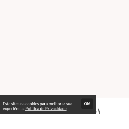
Este site usa cookies para melhorar sua
Ok!
experiência.
Política de Privacidade
Professores(as)