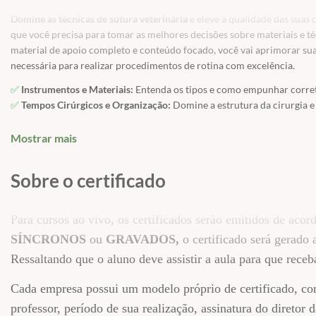
Domine as técnicas de sutura veterinária
e eleve a qualidade das suas 
que você precisa para tomar as melhores decisões sobre materiais e t
material de apoio completo e conteúdo focado, você vai aprimorar sua
necessária para realizar procedimentos de rotina com excelência.
✅
Instrumentos e Materiais:
Entenda os tipos e como empunhar corre
✅
Tempos Cirúrgicos e Organização:
Domine a estrutura da cirurgia e
✅
Erros Mais Comuns:
Identifique e evite falhas frequentes para um r
✅
Feridas e Cicatrização:
Compreenda as fases e a avaliação das borda
Mostrar mais
✅
Hemostasia e Técnicas de Alívio de Tensão:
Garanta a segurança e a 
✅
Fechamento de Feridas Assimétricas, Flaps e Enxertos:
Saiba diferen
Sobre o certificado
✅
Fios Cirúrgicos:
Explore tipos, características, embalagens, absorvív
✅
Manuseabilidade e Tipos de Agulhas:
Aprenda sobre agulhas retas, cu
✅
Sutura/Pontos:
Escolha do material ideal, características, embalagen
Para cursos ao vivo, os certificados serão emitidos de ac
✅
Tipos e Indicações de Suturas:
Aprofunde-se em mais de 20 técnicas 
SÍNCRONOS
ou
GRAVADOS,
o certificado será gerado 
Colchoeiro Horizontal “U” “Wolf", Sutura Colchoeiro Vertical “Donati
Ressaltando que o aluno deve assistir a aula para que receba
Swift", Sutura Colchoeiro Horizontal Captonado, Longe- perto- perto -
Sutura Contínua Simples, Sutura Contínua em “U” "Kürchner", Sutura 
Cada empresa possui um modelo próprio de certificado, co
Sutura Lambert Continuo, Sutura Intradérmica, Sutura de Cushing "App
Bolsa de Tabaco "Bolsa de Fumo", Sutura de Alça de Travamento “Lock 
professor, período de sua realização, assinatura do direto