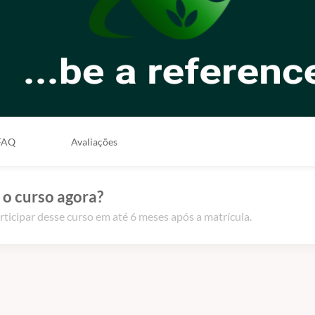
FAQ
Avaliações
 o curso agora?
rticipar desse curso em até 6 meses após a matrícula.