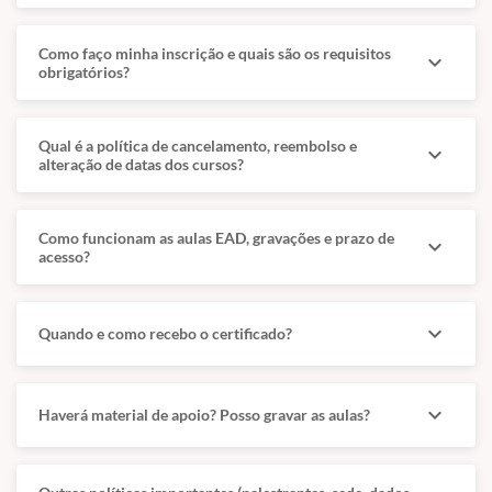
Como faço minha inscrição e quais são os requisitos
expand_more
obrigatórios?
Qual é a política de cancelamento, reembolso e
expand_more
alteração de datas dos cursos?
Como funcionam as aulas EAD, gravações e prazo de
expand_more
acesso?
expand_more
Quando e como recebo o certificado?
expand_more
Haverá material de apoio? Posso gravar as aulas?