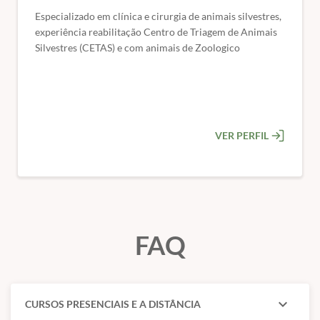
pagamento).
Especializado em clínica e cirurgia de animais silvestres,
🎯 Público-alvo:
Médicos veterinários e acadêmicos de
experiência reabilitação Centro de Triagem de Animais
Silvestres (CETAS) e com animais de Zoologico
medicina veterinária
💻 Formato:
100% online – estude onde e quando
quiser.
🎓 Certificado de conclusão de curso.
VER PERFIL
FAQ
expand_more
CURSOS PRESENCIAIS E A DISTÂNCIA