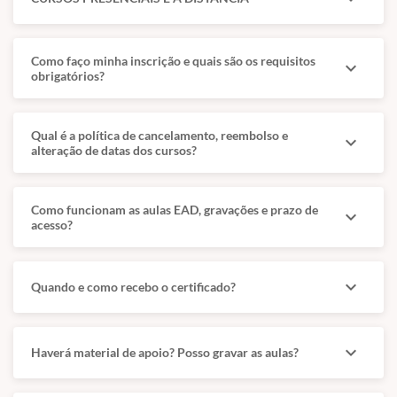
Como faço minha inscrição e quais são os requisitos
expand_more
obrigatórios?
Qual é a política de cancelamento, reembolso e
expand_more
alteração de datas dos cursos?
Como funcionam as aulas EAD, gravações e prazo de
expand_more
acesso?
expand_more
Quando e como recebo o certificado?
expand_more
Haverá material de apoio? Posso gravar as aulas?