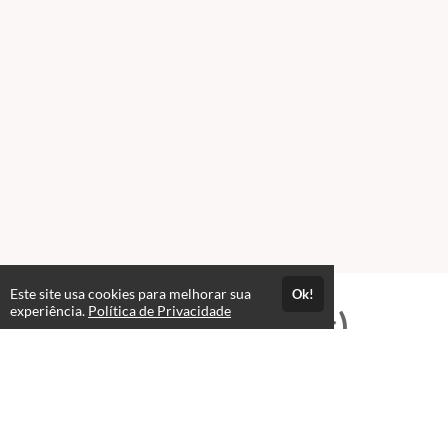
Este site usa cookies para melhorar sua
Ok!
experiência.
Política de Privacidade
Professores(as)
Prof. Sergio Luiz da Silveira
Camargo