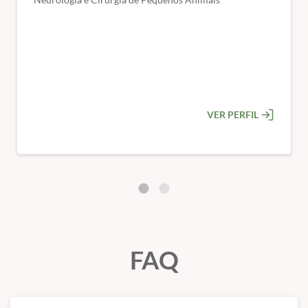
Sistema Nervoso Periférico
Nervos periféricos
,
Musculatura
,
Junção
neuromuscular
,
Trauma cranioencefálico,
Fisiopatologia
(lesão primária e secundária)
,
Dinâmica da
PIC
,
Avaliação do paciente
VER PERFIL
ABC do trauma, Escala de coma
tratamento na emergência
,
Fluidoterapia e
soluções
,
Oxigenioterapia
,
Diuréticos
,
Antiinfllamatórios
,
anticonvulsivante, Abordagem cirúrgica
,
Prognóstico e
complicações
Trauma raquimedular
FAQ
Fisiopatologia (lesão primária e secundária)
,
Avaliação
do paciente
,
ABC do trauma, lesões