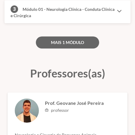
3
Módulo 01 - Neurologia Clínica - Conduta Clínica
Casos clínicos
,
Introdução
,
Ferramentas para realização
e Cirúrgica
do exame neurológico
Exame neurológico
MAIS 1 MÓDULO
Avaliação do estado mental
,
Atitude/postura
,
Locomoção
,
Reações Posturais
,
Nervos
Cranianos
,
Reflexos Espinhais
,
Palpação e Percepção de
Professores(as)
dor
Localização da lesão no Sistema Nervoso
Encéfalo
,
Cérebro
,
Diencéfalo
,
Mesencéfalo
,
Ponte
,
Bulbo
Prof. Geovane José Pereira
Medula Espinhal
professor
Cervical e cervicotorácica
,
Toracolombar
, L
ombossacra e
caudal
Neurologia e Cirurgia de Pequenos Animais