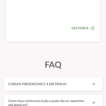
VER PERFIL
FAQ
expand_more
CURSOS PRESENCIAIS E A DISTÂNCIA
Como faço minha inscrição e quais são os requisitos
expand_more
obrigatórios?