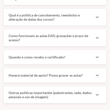
Qual é a política de cancelamento, reembolso e
expand_more
alteração de datas dos cursos?
Como funcionam as aulas EAD, gravações e prazo de
expand_more
acesso?
expand_more
Quando e como recebo o certificado?
expand_more
Haverá material de apoio? Posso gravar as aulas?
Outras políticas importantes (palestrantes, sede, dados
expand_more
pessoais e uso de imagem)