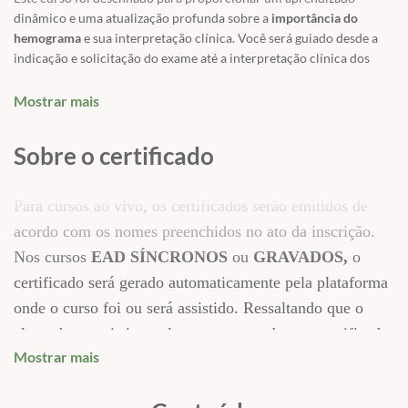
dinâmico e uma atualização profunda sobre a
importância do
hemograma
e sua interpretação clínica. Você será guiado desde a
indicação e solicitação do exame até a interpretação clínica dos
resultados, capacitando-o a reconhecer e diferenciar com precisão
os achados fisiológicos dos patológicos.
Mostrar mais
O hemograma é o exame de rotina mais crucial na abordagem
clínica de pacientes, permitindo avaliar as anormalidades
Sobre o certificado
quantitativas e qualitativas dos componentes celulares do sangue
(hemácias, leucócitos e plaquetas). Uma correta interpretação é
Para cursos ao vivo, os certificados serão emitidos de
fundamental para diagnosticar e monitorar a evolução de doenças.
acordo com os nomes preenchidos no ato da inscrição.
✅
Fases dos exames laboratoriais: Garantindo a precisão nos
Nos cursos
EAD SÍNCRONOS
ou
GRAVADOS,
o
resultados.
✅
Fase pré-analítica: Cuidados essenciais que aumentam a
certificado será gerado automaticamente pela plataforma
qualidade do hemograma.
onde o curso foi ou será assistido. Ressaltando que o
✅
Fase analítica: Explorando a
automação do hemograma
.
aluno deve assistir a aula para que receba seu certificado.
✅
Fase pós-analítica: Interpretação do resultado e/ou laudo.
Mostrar mais
✅
Hemograma completo e sua análise: Compreendendo cada
Cada empresa possui um modelo próprio de certificado,
componente.
constando sempre o nome do curso realizado, carga
✅
A importância da
história clínica
para uma interpretação precisa.