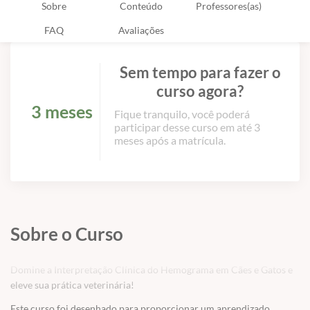
Sobre
Conteúdo
Professores(as)
FAQ
Avaliações
Sem tempo para fazer o
curso agora?
3 meses
Fique tranquilo, você poderá
participar desse curso em até 3
meses após a matrícula.
Sobre o Curso
Domine a Interpretação Clínica do Hemograma em Cães e Gatos e
eleve sua prática veterinária!
Este curso foi desenhado para proporcionar um aprendizado