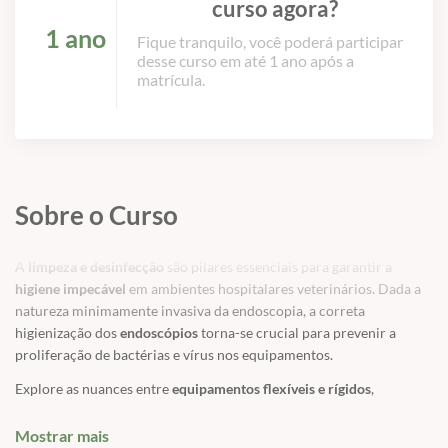
curso agora?
1 ano
Fique tranquilo, você poderá participar
desse curso em até 1 ano após a
matrícula.
Sobre o Curso
A
limpeza e desinfecção
são pilares essenciais para garantir a
higiene impecável
em ambientes hospitalares veterinários. Dada a
natureza minimamente invasiva da endoscopia, a correta
higienização dos
endoscópios
torna-se crucial para prevenir a
proliferação de bactérias e vírus nos equipamentos.
Explore as nuances entre
equipamentos flexíveis e rígidos
,
compreendendo as técnicas específicas para cada um.
Mostrar mais
✅
Assista a esta aula e aprenda na prática como
lavar e manter seu