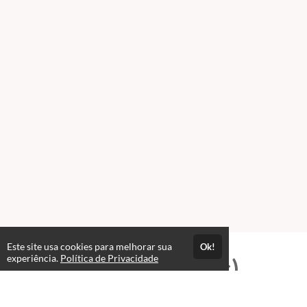
Este site usa cookies para melhorar sua
Ok!
experiência.
Política de Privacidade
Professores(as)