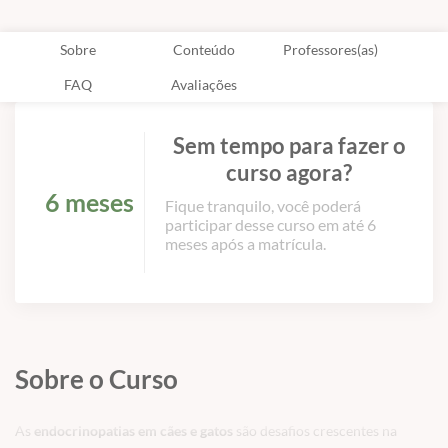
Sobre
Conteúdo
Professores(as)
FAQ
Avaliações
Sem tempo para fazer o
curso agora?
6 meses
Fique tranquilo, você poderá
participar desse curso em até 6
meses após a matrícula.
Sobre o Curso
As
endocrinopatias em cães e gatos
são desafios crescentes na