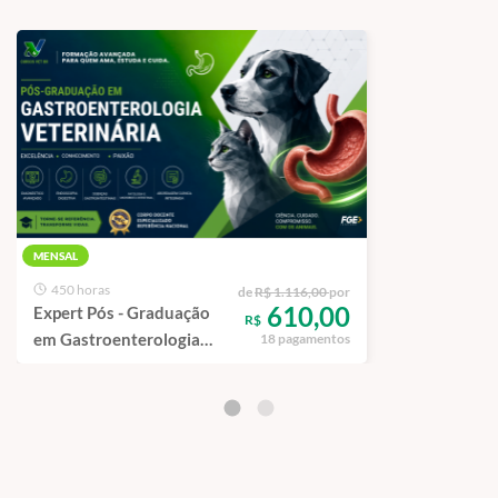
MENSAL
450 horas
de
R$ 1.116,00
por
610,00
Expert Pós - Graduação
R$
em Gastroenterologia
18 pagamentos
Veterinária