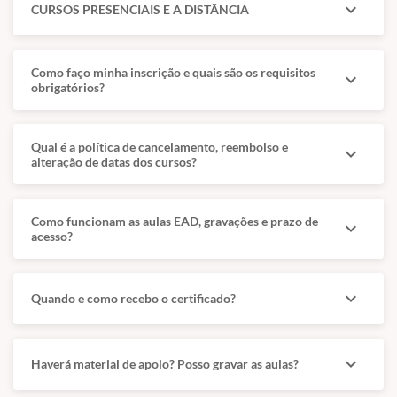
expand_more
CURSOS PRESENCIAIS E A DISTÂNCIA
Como faço minha inscrição e quais são os requisitos
expand_more
obrigatórios?
Qual é a política de cancelamento, reembolso e
expand_more
alteração de datas dos cursos?
Como funcionam as aulas EAD, gravações e prazo de
expand_more
acesso?
expand_more
Quando e como recebo o certificado?
expand_more
Haverá material de apoio? Posso gravar as aulas?