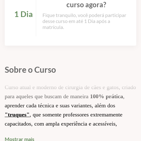
curso agora?
1 Dia
Fique tranquilo, você poderá participar
desse curso em até 1 Dia após a
matrícula.
Sobre o Curso
Curso atual e moderno de cirurgia de cães e gatos, criado
para aqueles que buscam de maneira
100% prática
,
aprender cada técnica e suas variantes, além dos
"truques"
, que somente professores extremamente
capacitados, com ampla experiência e acessíveis,
poderão transmiti-las de fácil compreensão.
Mostrar mais