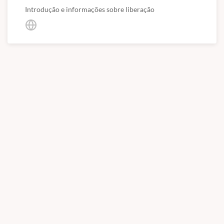
Introdução e informações sobre liberação
Exérese da glândula salivar –
sialoadenectomia
mandibular e sublingual
Esofagotomia cervical/
torácica
Mandibulectomia
Ressecção do canal auditivo lateral (técnica de Zeep)
Ablação total de conduto auditivo
Correção de Shunt portosintêmico - Técnica
demonstrativa
Tireodectomia
Linfadectomia
Adrenalectomia
Pancreatectomia
Colecistectomia
Colostomia
- Prega axilar
- Prega inguinal