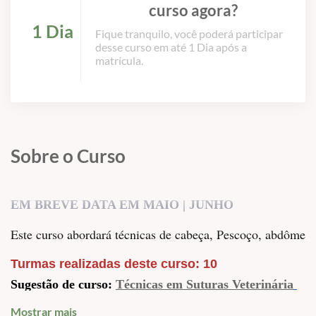
curso agora?
1 Dia
Fique tranquilo, você poderá participar
desse curso em até 1 Dia após a
matrícula.
Sobre o Curso
EM BREVE DATA EM MAIO | JUNHO
Este curso abordará técnicas de cabeça, Pescoço, abdômen e 
Turmas realizadas deste curso: 10
Sugestão de curso:
Técnicas em Suturas Veterinária
Mostrar mais
Local: 
CURSOS VET BR- São Paulo | Serra da Cantareira