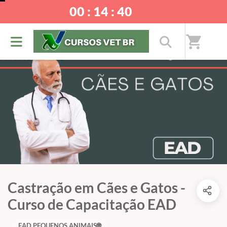
00 : 14 : 40
shopping_cart
Castração em Cães e Gatos -
Curso de Capacitação EAD
EAD PEQUENOS ANIMAIS🌐