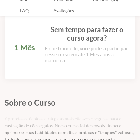
FAQ
Avaliações
Sem tempo para fazer o
curso agora?
1 Mês
Fique tranquilo, você poderá participar
desse curso em até 1 Mês após a
matrícula.
Sobre o Curso
Aprenda as técnicas cirúrgicas mais eficazes e seguras para a
castração de cães e gatos. Nosso curso foi desenvolvido para
aprimorar suas habilidades com dicas práticas e "truques" valiosos,
fruto de anos de experiência clínica do nosso especialista.