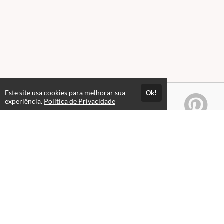
Este site usa cookies para melhorar sua
Ok!
experiência.
Política de Privacidade
Atendimento
08:00 às 18h00
+5511982832353