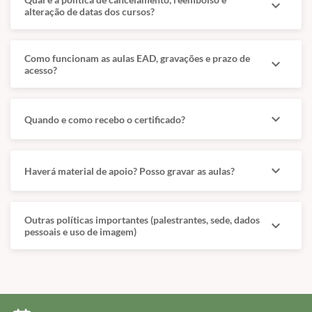
expand_more
alteração de datas dos cursos?
Como funcionam as aulas EAD, gravações e prazo de
expand_more
acesso?
expand_more
Quando e como recebo o certificado?
expand_more
Haverá material de apoio? Posso gravar as aulas?
Outras políticas importantes (palestrantes, sede, dados
expand_more
pessoais e uso de imagem)