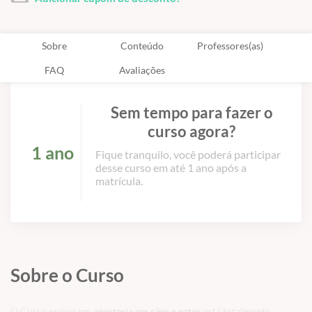
Sobre
Conteúdo
Professores(as)
FAQ
Avaliações
Sem tempo para fazer o
curso agora?
1 ano
Fique tranquilo, você poderá participar
desse curso em até 1 ano após a
matrícula.
Sobre o Curso
O Curso online em
anestesia em cães e gatos
está totalmente