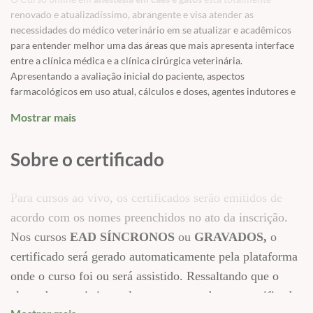
renovado e atualizadíssimo, abrangente e visa atender as
necessidades do médico veterinário em se atualizar e acadêmicos
para entender melhor uma das áreas que mais apresenta interface
entre a clínica médica e a clínica cirúrgica veterinária.
Apresentando a avaliação inicial do paciente, aspectos
farmacológicos em uso atual, cálculos e doses, agentes indutores e
de manutenção intravenosa, bloqueios locorregionais e muito mais!
Mostrar mais
✅
Avaliação pré-anestésica (quais exames solicitar)
✅
Classificação de Risco Anestésico – ASA
Sobre o certificado
✅
Medicação pré-anestésica: Neuroleptoanalgesia; Sedativos ou
tranquilizantes?
✅
Classificação farmacológica e escolha individual: Opioides,
Para cursos ao vivo, os certificados serão emitidos de
Benzodiazepínicos, Fenotiazínicos, Alfa2-agonistas
acordo com os nomes preenchidos no ato da inscrição.
✅
Calculando doses
Nos cursos
EAD SÍNCRONOS
ou
GRAVADOS,
o
✅
Escolhendo a melhor via
✅
Antinflamatórios: Usar ou não? Fazendo a melhor escolha
certificado será gerado automaticamente pela plataforma
✅
Agentes indutores e de manutenção intravenosa: Propofol,
onde o curso foi ou será assistido. Ressaltando que o
Etomidato, Cetamina, Tiletamina
aluno deve assistir a aula para que receba seu certificado.
✅
Situações práticas importantes: Acabou o Propofol, o que fazer?