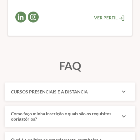
VER PERFIL
FAQ
expand_more
CURSOS PRESENCIAIS E A DISTÂNCIA
Como faço minha inscrição e quais são os requisitos
expand_more
obrigatórios?
Qual é a política de cancelamento, reembolso e