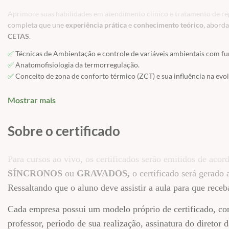
Aprimore suas habilidades em atendimento clínico e tratamento de r
completa que une
experiência prática
e
conhecimento teórico
, abord
CETAS
.
✅
Técnicas de Ambientação e controle de variáveis ambientais com fu
✅
Anatomofisiologia da termorregulação.
✅
Conceito de zona de conforto térmico (ZCT) e sua influência na evol
✅
Descrição de temperaturas e umidades ótimas para as espécies mais
✅
Indicação e utilização de fontes de calor e umidade.
Mostrar mais
✅
Uso de fluidoterapia em répteis: Anatomofisiologia e osmolaridade d
✅
Critérios para o estabelecimento do grau de desidratação do pacien
Sobre o certificado
✅
Rotas de administração e particularidades dos tipos de fluido (crista
✅
Cálculo de fluidoterapia.
✅
Técnicas de assistência nutricional: Anatomofisiologia da nutrição d
Para cursos ao vivo, os certificados serão emitidos de ac
✅
Descrição das constantes metabólicas e uso clínico.
SÍNCRONOS
ou
GRAVADOS,
o certificado será gerado 
✅
Cálculo nutricional e métodos de alimentação para pacientes clínic
Ressaltando que o aluno deve assistir a aula para que receba
✅
Uso de micronutrientes como terapia de suporte.
✅
Técnicas de colheita de sangue e sítios de venopunção: Fundamento
Cada empresa possui um modelo próprio de certificado, co
✅
Sítios de colheita em quelônios.
✅
Sítios de colheita em serpentes.
professor, período de sua realização, assinatura do direto