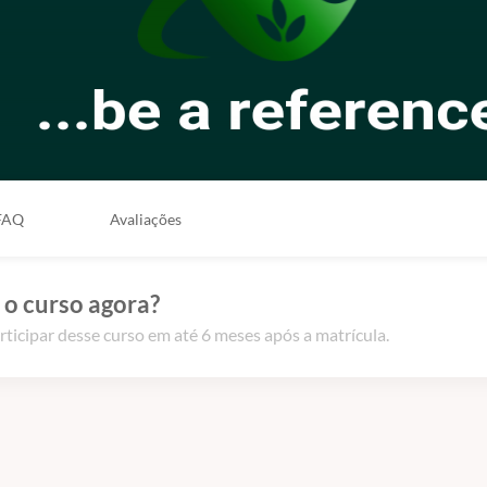
FAQ
Avaliações
 o curso agora?
rticipar desse curso em até 6 meses após a matrícula.