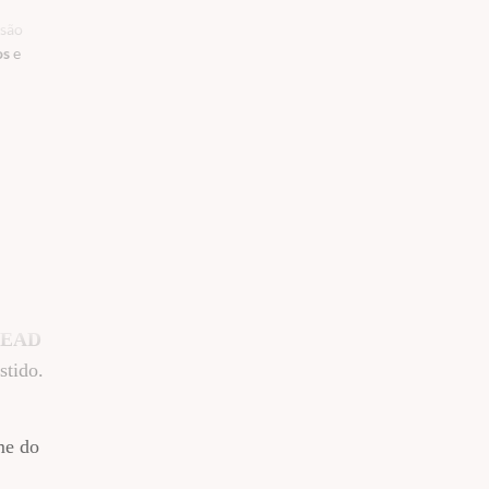
rsão
os
e
EAD
stido.
me do