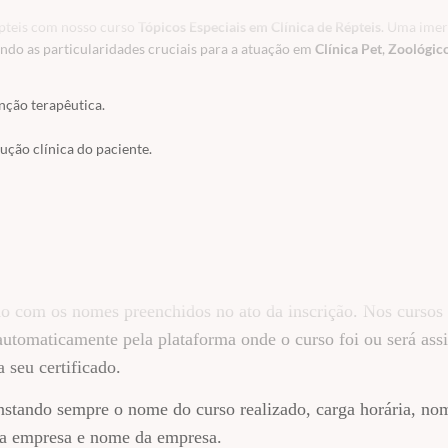
épteis com nosso curso
Tópicos Especiais em Clínica de Répteis
. Uma ime
ando as particularidades cruciais para a atuação em
Clínica Pet
,
Zoológic
nção terapêutica.
ução clínica do paciente.
 comuns no Brasil.
o fluido corporal.
te.
lóide/colóide).
e répteis.
ordo com os nomes preenchidos no ato da inscrição. Nos cursos
automaticamente pela plataforma onde o curso foi ou será assi
os.
 seu certificado.
s.
nstando sempre o nome do curso realizado, carga horária, no
r da empresa e nome da empresa.