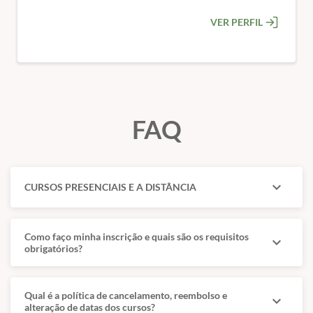
VER PERFIL
FAQ
expand_more
CURSOS PRESENCIAIS E A DISTÂNCIA
Como faço minha inscrição e quais são os requisitos
expand_more
obrigatórios?
Qual é a política de cancelamento, reembolso e
expand_more
alteração de datas dos cursos?