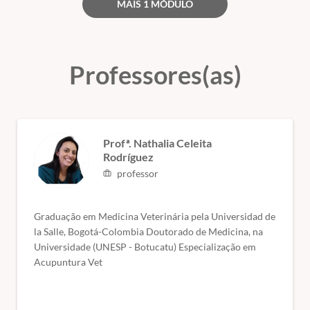
MAIS 1 MÓDULO
pagamento).
🎯 Público-alvo:
Médicos veterinários e acadêmicos de
medicina veterinária
💻 Formato:
Professores(as)
100% online – estude onde e quando
quiser.
🎓 Certificado de conclusão de curso.
Profª. Nathalia Celeita
Rodríguez
professor
Graduação em Medicina Veterinária pela Universidad de
la Salle, Bogotá-Colombia Doutorado de Medicina, na
Universidade (UNESP - Botucatu) Especialização em
Acupuntura Vet