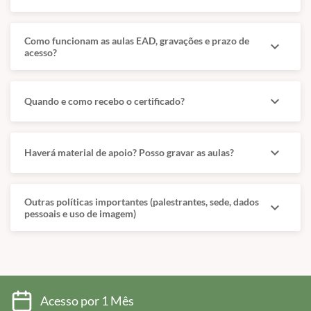
Como funcionam as aulas EAD, gravações e prazo de
expand_more
acesso?
expand_more
Quando e como recebo o certificado?
expand_more
Haverá material de apoio? Posso gravar as aulas?
Outras políticas importantes (palestrantes, sede, dados
expand_more
pessoais e uso de imagem)
Acesso por 1 Mês